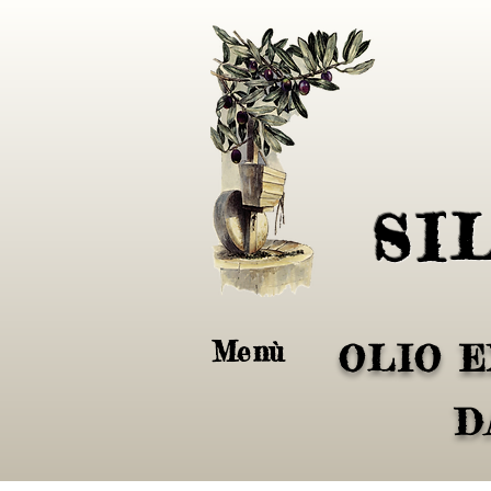
SI
Menù
OLIO E
D