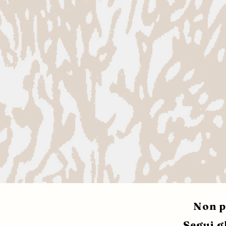
Non p
Segui gl