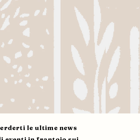
erderti le ultime news
i eventi in frantoio sui