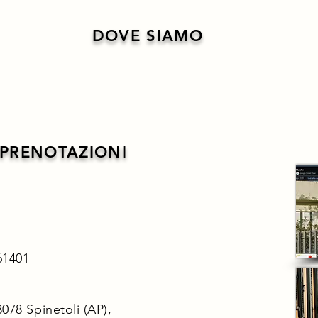
DOVE SIAMO
 PRENOTAZIONI
A
61401
3078 Spinetoli (AP),