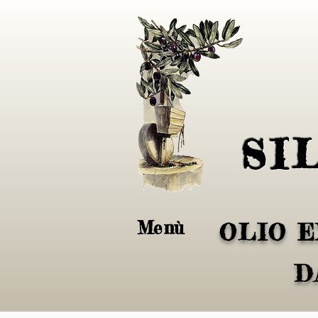
SI
Menù
OLIO E
D