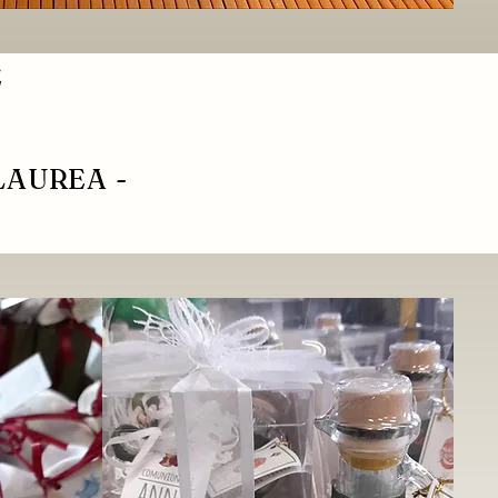
E
LAUREA -