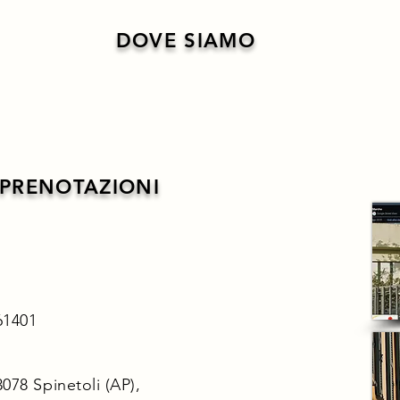
DOVE SIAMO
 PRENOTAZIONI
A
61401
3078 Spinetoli (AP),