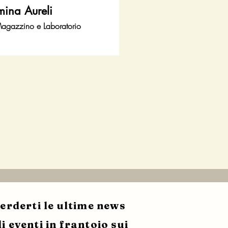
ina Aureli
agazzino e Laboratorio
erderti le ultime news
i eventi in frantoio sui