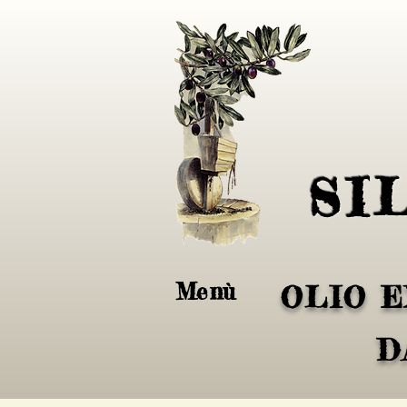
SI
Menù
OLIO E
D