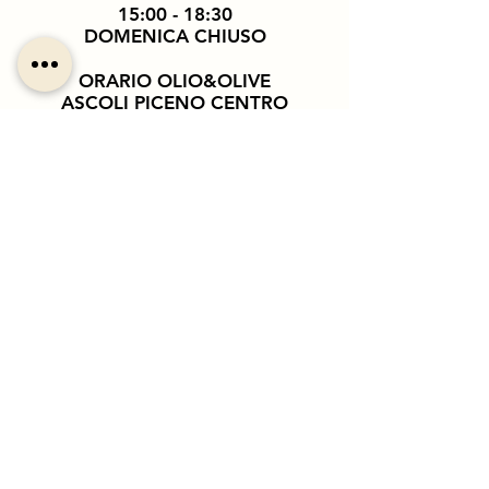
15:00 - 18:30
DOMENICA CHIUSO
ORARIO OLIO&OLIVE
ASCOLI PICENO CENTRO
STORICO
DAL LUNEDÌ AL SABATO
09:00 - 13:00
16:00 - 20:00
DOMENICA CHIUSO
PER INFO ORDINI E
PRENOTAZIONI
OLEIFICIO SILVESTRI
ROSINA
Email:
info@oliosilvestri.it